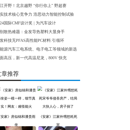
江开野！北京越野 “你行你上” 野超赛
实技术核心竞争力 浩思动力智能控制试验
024国际CMF设计奖 | 为汽车设计
别散热难题：金发导热塑料大显身手
发科技无PFAS高性能PC材料:引领环
能源汽车三电系统、电子电工等领域的新选
面高压，新一代高温尼龙，800V 快充
文章推荐
《安家》房似锦和潘贵雨
《安家》江家外甥想耗死
坐
宋