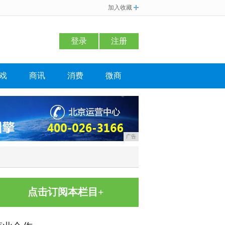
加入收藏
登录
注册
戏
商讯
消费
微商
广告
点击订阅本栏目+