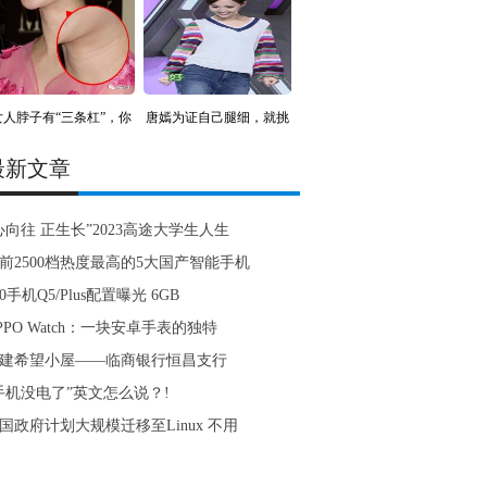
女人脖子有“三条杠”，你
唐嫣为证自己腿细，就挑
战
最新文章
心向往 正生长”2023高途大学生人生
前2500档热度最高的5大国产智能手机
60手机Q5/Plus配置曝光 6GB
PPO Watch：一块安卓手表的独特
建希望小屋——临商银行恒昌支行
手机没电了”英文怎么说？!
国政府计划大规模迁移至Linux 不用