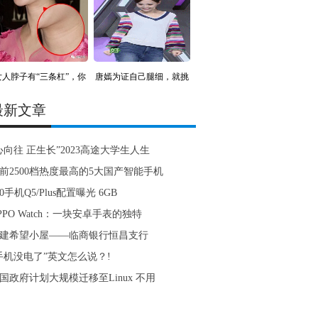
女人脖子有“三条杠”，你
唐嫣为证自己腿细，就挑
战
最新文章
心向往 正生长”2023高途大学生人生
前2500档热度最高的5大国产智能手机
60手机Q5/Plus配置曝光 6GB
PPO Watch：一块安卓手表的独特
建希望小屋——临商银行恒昌支行
手机没电了”英文怎么说？!
国政府计划大规模迁移至Linux 不用