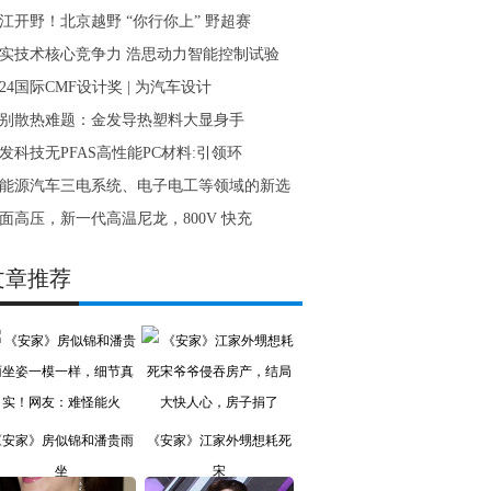
江开野！北京越野 “你行你上” 野超赛
实技术核心竞争力 浩思动力智能控制试验
024国际CMF设计奖 | 为汽车设计
别散热难题：金发导热塑料大显身手
发科技无PFAS高性能PC材料:引领环
能源汽车三电系统、电子电工等领域的新选
面高压，新一代高温尼龙，800V 快充
文章推荐
《安家》房似锦和潘贵雨
《安家》江家外甥想耗死
坐
宋