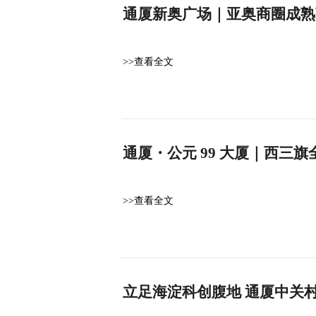
通厦新奥广场｜亚奥商圈成熟
>>查看全文
通厦・公元 99 大厦｜西三
>>查看全文
立足海淀科创腹地 通厦中关