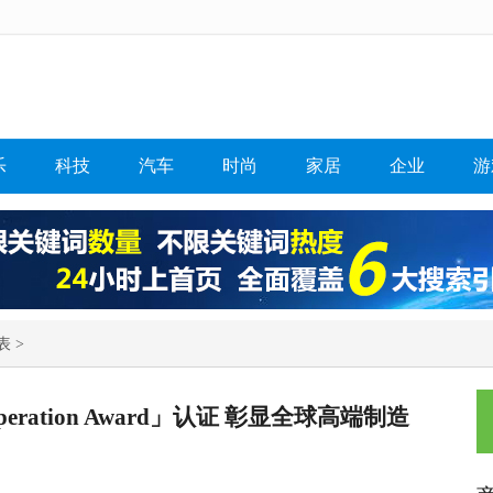
乐
科技
汽车
时尚
家居
企业
游
表 >
eration Award」认证 彰显全球高端制造