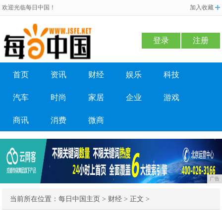
欢迎光临每日中国！
加入收藏
登录
注册
首页
资讯
财经
娱乐
科技
汽车
时尚
家居
企业
游戏
商讯
消费
微商
广告
当前所在位置：
每日中国主页
>
财经
> 正文 >