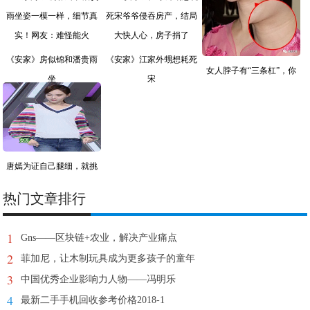
《安家》房似锦和潘贵雨
《安家》江家外甥想耗死
女人脖子有“三条杠”，你
坐
宋
唐嫣为证自己腿细，就挑
战
热门文章排行
1
Gns——区块链+农业，解决产业痛点
2
菲加尼，让木制玩具成为更多孩子的童年
3
中国优秀企业影响力人物——冯明乐
4
最新二手手机回收参考价格2018-1