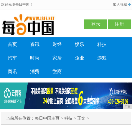
欢迎光临每日中国！
加入收藏
登录
注册
首页
资讯
财经
娱乐
科技
汽车
时尚
家居
企业
游戏
商讯
消费
微商
广告
当前所在位置：
每日中国主页
>
科技
> 正文 >