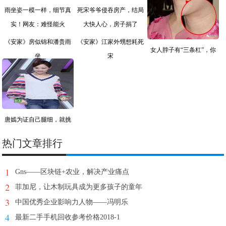
《安家》房似锦和潘贵雨
《安家》江家外甥想耗死
女人脖子有“三条杠”，你
坐
宋
唐嫣为证自己腿细，就挑
战
热门文章排行
1
Gns——区块链+农业，解决产业痛点
2
菲加尼，让木制玩具成为更多孩子的童年
3
中国优秀企业影响力人物——冯明乐
4
最新二手手机回收参考价格2018-1