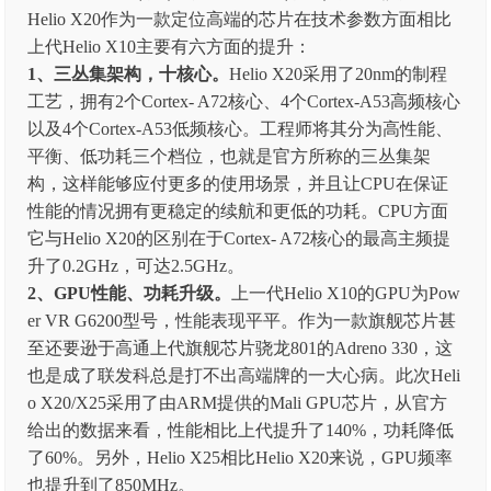
Helio X20作为一款定位高端的芯片在技术参数方面相比
上代Helio X10主要有六方面的提升：
1、三丛集架构，十核心。
Helio X20采用了20nm的制程
工艺，拥有2个Cortex- A72核心、4个Cortex-A53高频核心
以及4个Cortex-A53低频核心。工程师将其分为高性能、
平衡、低功耗三个档位，也就是官方所称的三丛集架
构，这样能够应付更多的使用场景，并且让CPU在保证
性能的情况拥有更稳定的续航和更低的功耗。CPU方面
它与Helio X20的区别在于Cortex- A72核心的最高主频提
升了0.2GHz，可达2.5GHz。
2、GPU性能、功耗升级。
上一代Helio X10的GPU为Pow
er VR G6200型号，性能表现平平。作为一款旗舰芯片甚
至还要逊于高通上代旗舰芯片骁龙801的Adreno 330，这
也是成了联发科总是打不出高端牌的一大心病。此次Heli
o X20/X25采用了由ARM提供的Mali GPU芯片，从官方
给出的数据来看，性能相比上代提升了140%，功耗降低
了60%。另外，Helio X25相比Helio X20来说，GPU频率
也提升到了850MHz。