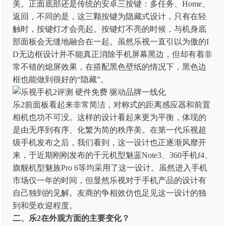
美。正面底部还是传统的安卓三按键：多任务、Home、
返回，不同的是，这三颗按键为隐藏式设计，只有在轻
触时，按键灯才会亮起。按键灯不亮的时候，与机身底
部面板会无缝地融合在一起。虽然乐视一直引以为傲的I
D无边框设计并不能真正消除手机屏幕黑边，但却有着非
常不错的熄屏效果，在搭配黑色壁纸的情况下，黑色边
框也能做到很好的“隐藏”。
乐2前面板看起来非常简洁，对称式的距离感应器和前置
相机也功不可没。这样的设计看起来更为平衡，体现的
是由无序到有序、化繁为简的秩序美。在第一代乐视超
级手机发布之后，我们看到，这一设计也正逐渐风靡开
来，于近期刚刚发布的千元机型魅蓝Note3、360手机f4、
旗舰机型魅族Pro 6等均采用了这一设计。虽然进入手机
市场仅一年的时间，但显然乐视对于手机产品的设计有
自己独到的见解。友商的争相效仿也足见这一设计的独
到和受欢迎程度。
二、
乐2在外观方面的主要变化？