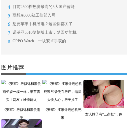
4
目前2500档热度最高的5大国产智能
5
联想A6600获工信部入网
6
想要苹果手机省电？这些你都关了吗？!
7
诺基亚5310复刻版上市，梦回功能机
8
OPPO Watch：一块安卓手表的
图片推荐
《安家》房似锦和潘贵雨
《安家》江家外甥想耗死
女人脖子有“三条杠”，你
坐
宋