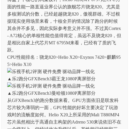
面的性能一路直逼业界公认的旗舰芯片骁龙820。尤其是
多核测试的分数，已经超越骁龙820，傲视群雄。不过根
据现实使用场景来看，十核全开的情况除了跑分的时候
其余并不多见，因此实际参考意义并不强。不过其Cortex
- A72核心的单核性能也值得肯定，虽远不及骁龙820，但
是相比自家上代芯片MT 6795M来看，已经有了质的飞
跃。
CPU性能排名：骁龙820>Helio X20>Exynos 7420>麒麟95
5>Helio X10
▲乐2跑分GFXBench3霸王龙1080P离屏部分
▲乐2跑分GFXBench3曼哈顿1080P离屏部分
从GFXBench3的跑分数据来看。GPU方面依旧是联发科
芯片较为薄弱的一面，GPU性能的好坏主要决定了玩游
戏时的流畅度如何。Helio X20上所采用的Mali T880MP4
芯片虽然相比于高通自主构架的Adreno 530来说依旧不在