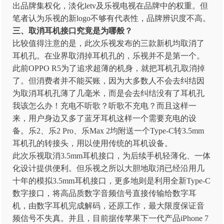
出品牌集权化，淡化letv及乐视电视在品牌中的权重。但
笔者认为乐视的新logo不够有代表性，品牌辨识度不高。
三、
取消耳机接口究竟是为哪般？
比较值得注意的是，此次乐视发布的三款新机均取消了
耳机孔。在业界取消掉耳机孔的，乐视并不是第一个。
此前OPPO R5为了追求超薄的机身，就把耳机孔取消掉
了。但消费者并不能买账，因为大多数人不会去纠结因
为取消耳机孔薄了几毫米，而是会去纠结没有了耳机孔
我该怎么办！充电不听歌？听歌不充电？而且这样一
来，用户身边又多了蓝牙耳机这样一个需要充电的设
备。乐2、乐2 Pro、乐Max 2均附送一个Type-C转3.5mm
耳机孔的转接头，用以使用传统的耳机设备。
此次乐视取消3.5mm耳机接口，为后续手机轻薄化、一体
化设计提供便利。但乐视之所以大胆地取消已经沿用几
十年的模拟3.5mm耳机接口，更多地则是利用全新Type-C
数字接口，将高品质数字音频信号直接传输给数字耳
机，由数字耳机完成解码，还原工作，最大限度保证音
频信号不失真。并且，目前据传苹果下一代产品iPhone 7