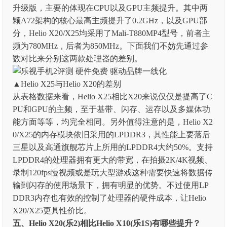
升级版，主要的体现在CPU以及GPU主频提升。其中两
颗A72架构的核心最高主频提升了0.2GHz，以及GPU部
分，Helio X20/X25均采用了Mali-T880MP4型号，前者主
频为780MHz，后者为850MHz。下面我们不妨先通过参
数对比来分别这两款处理器的差别。
▲Helio X25与Helio X20的差别
从表格数据来看，Helio X25相比X20来说仅仅是提高了C
PU和GPU的主频，至于基带、闪存、运存以及多媒体功
能方面等等，均完全相同。另外值得注意的是，Helio X2
0/X25的内存模块依旧采用的LPDDR3，其性能上要落后
三星以及高通旗舰芯片上所用的LPDDR4大约50%。支持
LPDDR4的处理器拥有更大的带宽，在拍摄2K/4K视频、
录制120fps慢视频或是玩大型游戏这种需要快速将数据传
输到闪存的使用场景下，拥有明显的优势。不过使用LP
DDR3内存也有效的控制了处理器的硬件成本，让Helio
X20/X25更具性价比。
五、Helio X20(乐2)相比Helio X10(乐1S)有哪些提升？