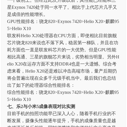
一个级别上。但经过此次升级以后，其性能已经能和三
星Exynos 7420处于同一水平了。相比于上代芯片几乎又
是成倍的性能增长。
GPU性能排名：骁龙820>Exynos 7420>Helio X20>麒麟95
5>Helio X10
联发科Helio X20处理器在CPU方面，即使相比目前旗舰
芯片骁龙820来说也不落下风，稳居第一梯队，并且在功
耗方面也一直是联发科芯片的一大优势。但是GPU性能
相比高通、三星的旗舰芯片来说，劣势相当明显。另外H
elio X20在运存方面不支持DDR4也是一大遗憾。综合考
虑来看，Helio X20还是难以冲击高端市场，量产后期扔
将会普遍出现在众多千元级手机当中。最后我们也总结
出了如下的处理器综合性能排名：
综合性能排名：骁龙820>Exynos 7420>Helio X20>麒麟95
5>Helio X10
七
、乐2与小米5成像表现对比实测
目前手机的拍照功能早已深入人心，随着手机行业的不
断发展，摄像头性能逐年提升，手机的成像质量也是越