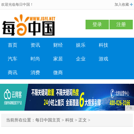
欢迎光临每日中国！
加入收藏
登录
注册
首页
资讯
财经
娱乐
科技
汽车
时尚
家居
企业
游戏
商讯
消费
微商
广告
当前所在位置：
每日中国主页
>
科技
> 正文 >