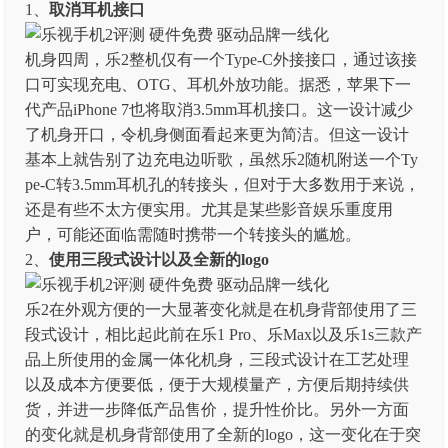
1、
取消耳机接口
机身四周，乐2整机仅有一个Type-C外接接口，通过该接
口可实现充电、OTG、耳机外放功能。据悉，苹果下一
代产品iPhone 7也将取消3.5mm耳机接口。这一设计减少
了机身开口，令机身侧面看起来更为简洁。但这一设计
基本上就告别了边充电边听歌，虽然乐2随机附送一个Ty
pe-C转3.5mm耳机孔的转接头，但对于大多数用于来说，
还是有些不太方便实用。尤其是某些影音娱乐重度用
户，可能还面临需随时携带一个转接头的尴尬。
2、
使用三段式设计以及全新的logo
乐2在外观方便的一大显著变化就是在机身背部使用了三
段式设计，相比起此前在乐1 Pro、乐Max以及乐1s三款产
品上所使用的金属一体化机身，三段式设计在工艺处理
以及成本方便要低，便于大规模量产，方便后期持续供
货，并进一步降低产品售价，提升性价比。另外一方面
的变化就是机身背部使用了全新的logo，这一变化在于突