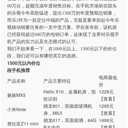
00万台，超额完成年度销售目标。在手机市场初尝甜头
的乐视今年高歌猛进，提出1500万的年度预期总销量，
而乐2作为一款定位中端的产品，无疑是要承担起今年乐
视移动销量任务的一支中坚力量。早在发布前，该机就
已经获得超过600万的包销订单，这体现了业界对乐视手
机产品的实力以及生态模式的认可。
我们不妨来看一下，在1000元以上、1500元以下的价位
段，我们还可以有哪些其它的选择。
1500元以内价位
段手机推荐
电商最低
产品名称
产品主要特征
价
Helio X10，金属机身，指
1228元
魅族MX5
纹识别
【查看】
骁龙801，双曲面玻璃机
1295元
小米Note
身，MIUI
【查看】
骁龙617，双面玻璃，64G
1499元
努比亚Z11 mini
B大内存
【查看】