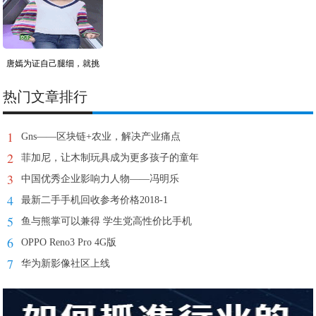
唐嫣为证自己腿细，就挑
战
热门文章排行
1
Gns——区块链+农业，解决产业痛点
2
菲加尼，让木制玩具成为更多孩子的童年
3
中国优秀企业影响力人物——冯明乐
4
最新二手手机回收参考价格2018-1
5
鱼与熊掌可以兼得 学生党高性价比手机
6
OPPO Reno3 Pro 4G版
7
华为新影像社区上线