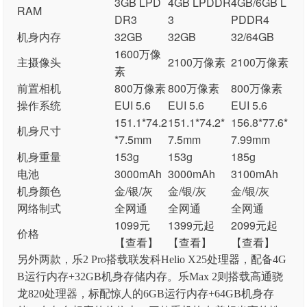
3GB LPD
4GB LPDDR
4GB/6GB L
RAM
DR3
3
PDDR4
机身内存
32GB
32GB
32/64GB
1600万像
主摄像头
2100万像素
2100万像素
素
前置相机
800万像素
800万像素
800万像素
操作系统
EUI 5.6
EUI 5.6
EUI 5.6
151.1*74.2
151.1*74.2*
156.8*77.6*
机身尺寸
*7.5mm
7.5mm
7.99mm
机身重量
153g
153g
185g
电池
3000mAh
3000mAh
3100mAh
机身颜色
金/银/灰
金/银/灰
金/银/灰
网络制式
全网通
全网通
全网通
1099元
1399元起
2099元起
价格
【查看】
【查看】
【查看】
另外两款，乐2 Pro搭载联发科Helio X25处理器，配备4G
B运行内存+32GB机身存储内存。乐Max 2则搭载高通骁
龙820处理器，标配惊人的6GB运行内存+64GB机身存