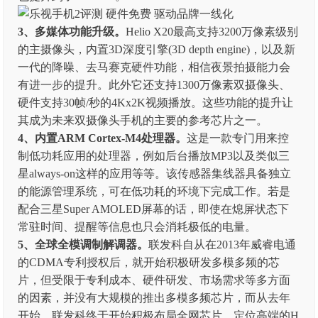
3、多媒体功能升级。
Helio X20最高支持3200万像素级别
的主摄像头，内置3D深度引擎(3D depth engine)，以及新
一代的降噪、去马赛克硬件功能，相信夜景拍摄能力会
有进一步的提升。此外它还支持1300万像素双摄像头、
硬件支持30帧/秒的4Kx2K视频播放。这些功能的提升让
其成为未来双摄像头手机的主要的参考芯片之一。
4、内置ARM Cortex-M4处理器。
这是一款专门用来控
制低功耗应用的处理器，例如后台播放MP3以及类似三
星always-on这样的应用等等。该传感器集线器具备独立
的能源管理系统，可在低功耗的环境下完成工作。若是
配合三星Super AMOLED屏幕的话，即使在熄屏状态下
常驻时间、提醒等信息也只会消耗极低的电量。
5、全球全模调制解调器。
联发科自从在2013年威睿电通
的CDMA专利授权后，就开始积极研发多模多频的芯
片，但受限于专利成本、硬件研发、市场需求等多方面
的因素，并没有大规模的推出多模多频芯片，而从去年
开始，联发科终于开始积极布局全网芯片，定位高端的H