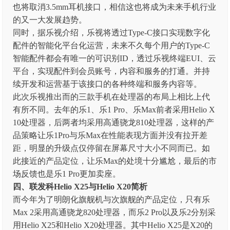
也将取消3.5mm耳机接口，相信这也将成为未来手机行业
的又一大发展趋势。
同时，据乐视介绍，乐视将透过Type-C接口实现数字化
配件的智能化平台化运营，未来不久每个用户的Type-C
智能配件都会有唯一的可识别ID，透过乐视终端EUI、云
平台，实现配件到会员账号，内容和服务的打通。并持
续开发和运营基于该接口的各种终端和服务内容等。
此次乐视推出而的三款手机在处理器的布局上相比上代
有所不同。去年的乐1、乐1 Pro、乐Max前者采用Helio X
10处理器，后两者均采用高通骁龙810处理器，这样的产
品策略让乐1Pro与乐Max在性能表现方面并没有拉开差
距，明显的升级点仅停留在屏幕尺寸大小不同而已。如
此接近的产品定位，让乐Max的处境十分尴尬，最后的市
场反馈也是乐1 Pro更加卖座。
四、联发科Helio X25与Helio X20简析
而今年为了明朗化旗舰机与次旗舰的产品定位，只有乐
Max 2采用高通骁龙820处理器，而乐2 Pro以及乐2分别采
用Helio X25和Helio X20处理器。其中Helio X25是X20的