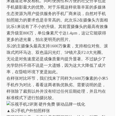
来越逼近单反相机。同时便携性和方便的社交分享也是
手机摄影最大的优势。对于乐视这样依靠丰富的多媒体
生态资源为用户提供服务的手机厂商来说，自然对手机
拍照能力的要求也是非常高的。此次乐2在摄像头方面相
比乐1来说有了不小的升级。其前置摄像头的最高有效像
素升级至800万，单位像素尺寸达1.4μm，这让它能获得
更多的进光量，拍出更明亮的照片。
乐2的主摄像头最高支持1600万像素，支持相位对焦、滚
珠式闭环马达、双色温闪光灯、5P镜片及F2.0大光圈。
无论是对焦速度还是成像质量均提升显著。不过缺少了
光学防抖不得不说是一大遗憾，因为这大大降低了成片
率，在昏暗环境下更是如此。
在样张对比环节，我们找来了同样为1600万像素的小米5
手机作为对比，看看这两者孰优孰劣。需要说明的是，
样张除了裁剪以外并没有经过任何后期处理，并且均在
标准模式下进行拍摄比较。
▲乐2手机户外拍照样张