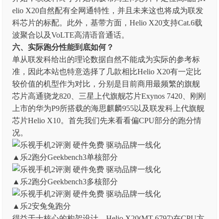
elio X20自然配有全网通特性，并且未来这也将成为联发
科芯片的标配。此外，基带方面，Helio X20支持Cat.6载
波聚合以及VoLTE高清语音通话。
六、实际跑分性能到底如何？
单从联发科给出的理论数据自然不能成为实际的参考标
准，因此本站也特意选择了几款相比Helio X20有一定比
较价值的机型作为对比，分别是目前商用最频繁的旗舰
芯片高通骁龙820、三星上代旗舰芯片Exynos 7420、刚刚
上市的华为P9所搭载的海思麒麟955以及联发科上代旗舰
芯片Helio X10。首先我们先来看看偏CPU部分的跑分情
况。
▲乐2跑分Geekbench3单核部分
▲乐2跑分Geekbench3多核部分
▲乐2安兔兔跑分
得益于十核心的构架设计，Helio X20(MT 6797)在CPU方