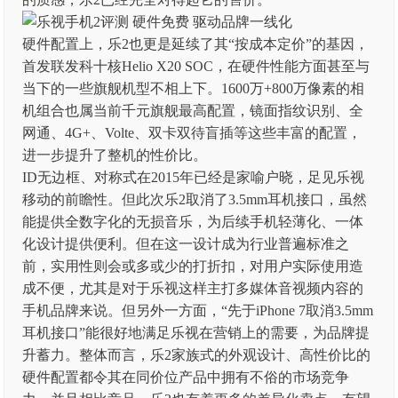
硬件配置上，乐2也更是延续了其“按成本定价”的基因，
首发联发科十核Helio X20 SOC，在硬件性能方面甚至与
当下的一些旗舰机型不相上下。1600万+800万像素的相
机组合也属当前千元旗舰最高配置，镜面指纹识别、全
网通、4G+、Volte、双卡双待盲插等这些丰富的配置，
进一步提升了整机的性价比。
ID无边框、对称式在2015年已经是家喻户晓，足见乐视
移动的前瞻性。但此次乐2取消了3.5mm耳机接口，虽然
能提供全数字化的无损音乐，为后续手机轻薄化、一体
化设计提供便利。但在这一设计成为行业普遍标准之
前，实用性则会或多或少的打折扣，对用户实际使用造
成不便，尤其是对于乐视这样主打多媒体音视频内容的
手机品牌来说。但另外一方面，“先于iPhone 7取消3.5mm
耳机接口”能很好地满足乐视在营销上的需要，为品牌提
升蓄力。整体而言，乐2家族式的外观设计、高性价比的
硬件配置都令其在同价位产品中拥有不俗的市场竞争