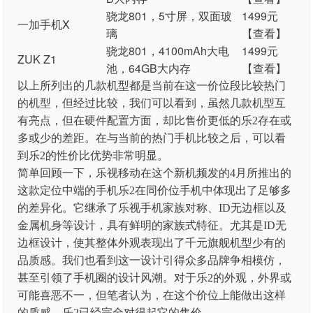
骁龙801，5寸屏，双面玻
1499元
一加手机X
璃
【查看】
骁龙801，4100mAh大电
1499元
ZUK Z1
池，64GB大内存
【查看】
以上所列出的几款机型都是当前在这一价位段比较热门
的机型，但经过比较，我们可以看到，虽然几款机型互
有亮点，但在硬件配置方面，却比售价更低的乐2存在或
多或少的差距。在与当前的热门手机比较之后，可以看
到乐2的性价比优势非常明显。
简单回顾一下，乐视移动在这个新机频发的4月所推出的
这款定位中端的手机乐2在同价位手机中体现出了足够多
的差异化。它继承了乐视手机家族对称、ID无边框以及
金属机身等设计，具有鲜明的家族式特征。尤其是ID无
边框设计，使其整体外观表现出了千元旗舰机型少有的
品质感。我们也看到这一设计引得众多品牌争相模仿，
甚至引领了手机圈的设计风潮。对于乐2的外观，外界或
可能喜恶不一，但笔者认为，在这个价位上能做出这样
的质感，乐2已经完全对得起它的售价。