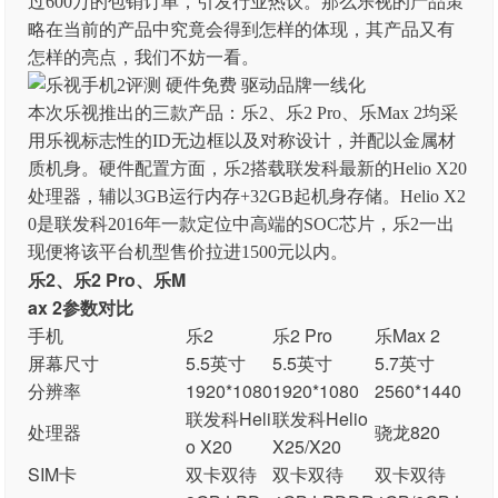
过600万的包销订单，引发行业热议。那么乐视的产品策
略在当前的产品中究竟会得到怎样的体现，其产品又有
怎样的亮点，我们不妨一看。
本次乐视推出的三款产品：乐2、乐2 Pro、乐Max 2均采
用乐视标志性的ID无边框以及对称设计，并配以金属材
质机身。硬件配置方面，乐2搭载联发科最新的Helio X20
处理器，辅以3GB运行内存+32GB起机身存储。Helio X2
0是联发科2016年一款定位中高端的SOC芯片，乐2一出
现便将该平台机型售价拉进1500元以内。
乐2、乐2 Pro、乐M
ax 2参数对比
手机
乐2
乐2 Pro
乐Max 2
屏幕尺寸
5.5英寸
5.5英寸
5.7英寸
分辨率
1920*1080
1920*1080
2560*1440
联发科Heli
联发科Helio
处理器
骁龙820
o X20
X25/X20
SIM卡
双卡双待
双卡双待
双卡双待