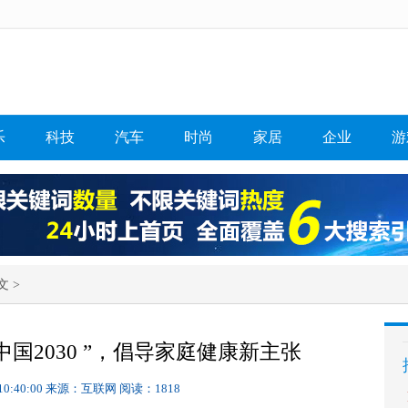
乐
科技
汽车
时尚
家居
企业
游
文 >
国2030 ”，倡导家庭健康新主张
10:40:00
来源：互联网
阅读：1818