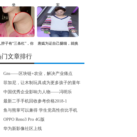
坐
宋
人脖子有“三条杠”，你
唐嫣为证自己腿细，就挑
战
热门文章排行
Gns——区块链+农业，解决产业痛点
菲加尼，让木制玩具成为更多孩子的童年
中国优秀企业影响力人物——冯明乐
最新二手手机回收参考价格2018-1
鱼与熊掌可以兼得 学生党高性价比手机
OPPO Reno3 Pro 4G版
华为新影像社区上线