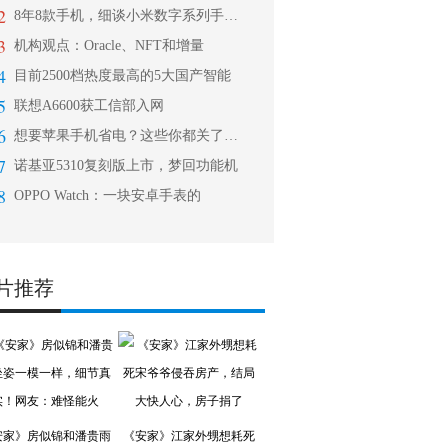
2
8年8款手机，细谈小米数字系列手机的
3
机构观点：Oracle、NFT和增量
4
目前2500档热度最高的5大国产智能
5
联想A6600获工信部入网
6
想要苹果手机省电？这些你都关了吗？!
7
诺基亚5310复刻版上市，梦回功能机
8
OPPO Watch：一块安卓手表的
片推荐
安家》房似锦和潘贵雨
《安家》江家外甥想耗死