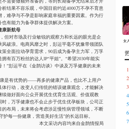
是不需要做额外准备的，等到长期备孕无结果后才开
分析结果不容乐观，中国目前约近
4000万不孕不育患
增，难孕与不孕是影响家庭幸福的重要因素。作为行
务也有能力为备孕群体提供解决方案。
健康新航母
，但对市场及行业敏锐的观察力和长远的眼光是企
女
乘风破浪。电商风靡之时，彭运平毫不犹豫带领团队
政策全面拉动孕育需求，
90后成为备孕主力军，万孚
有百万粉丝的达人IP“平姐”。“希望2030年能实
母！”彭运平在《金鹊访谈》中谈及万孚健康的未来
1
2
康是有优势的
——再多的健康产品，也比不上用户
3
具体行动，改变人们传统的错误健康观念，才能解决
4
继续做好面向公众开展优生优育生活观、价值观教
同时，万孚健康也不会止步于优生优孕板块，公司正
5
目的布局，未来将会考虑涉足慢性病管理领域，不断
6
“守护每一份健康，营造美好生活”的长远目标。
7
本文采访内容均来自金鹊情报局