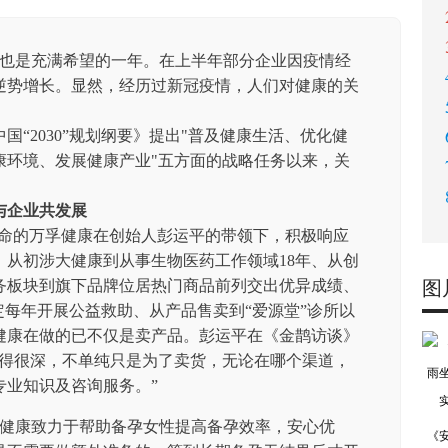
，也是充满希望的一年。在上半年部分企业因疫情经
逆势增长。显然，经历过新冠疫情，人们对健康的关
中国
“2030”规划纲要》提出"普及健康生活、优化健
康环境、发展健康产业"五方面的战略任务以来，关
与企业共发展
使命的万孚健康在创始人彭运平的带领下，积极响应
。从初涉大健康到从事生物医药工作领域18年、从创
务板块到旗下品牌位居热门商品前列交出优异成绩、
图
定每年开展公益救助、从产品售卖到“爱源堂”诊所以
健康在做的已不仅是卖产品。彭运平在《金鹊访谈》
营得很深，不单纯只是为了卖货，无论在哪个渠道，
专业知识及咨询服务。”
健康致力于帮助备孕女性提高备孕效率，安心优
《