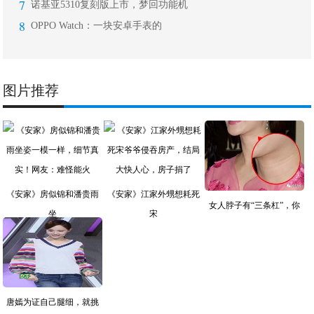
7
诺基亚5310复刻版上市，梦回功能机
8
OPPO Watch：一块安卓手表的
图片推荐
《安家》房似锦和潘贵雨
《安家》江家外甥想耗死
女人脖子有“三条杠”，你
坐
宋
唐嫣为证自己腿细，就挑