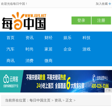
欢迎光临每日中国！
加入收藏
登录
注册
首页
资讯
财经
娱乐
科技
汽车
时尚
家居
企业
游戏
商讯
消费
微商
广告
当前所在位置：
每日中国主页
>
资讯
> 正文 >