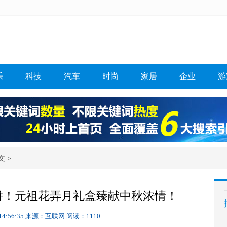
乐
科技
汽车
时尚
家居
企业
游
文 >
饼！元祖花弄月礼盒臻献中秋浓情！
14:56:35
来源：互联网
阅读：1110