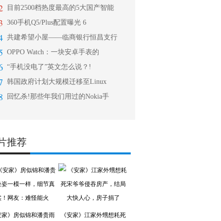
2
目前2500档热度最高的5大国产智能
3
360手机Q5/Plus配置曝光 6
4
共建希望小屋——临商银行恒昌支行
5
OPPO Watch：一块安卓手表的
6
“手机没电了”英文怎么说？!
7
韩国政府计划大规模迁移至Linux
8
回忆杀!那些年我们用过的Nokia手
片推荐
安家》房似锦和潘贵雨
《安家》江家外甥想耗死