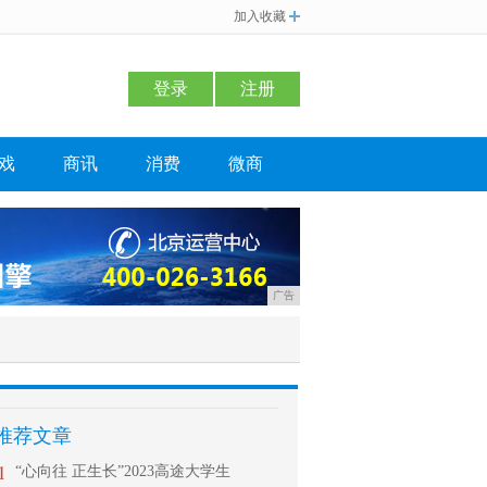
加入收藏
登录
注册
戏
商讯
消费
微商
广告
推荐文章
1
“心向往 正生长”2023高途大学生