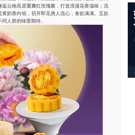
邂逅云南高原重瓣红玫瑰酱，打造浪漫花香滋味；流
蛋黄奶香内馅，切开即见诱人流心，食欲满满。五款
不同人群的味蕾期待。