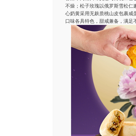
不燥；松子玫瑰以俄罗斯雪松仁
心奶黄采用无麸质桃山皮包裹咸
口味各具特色，甜咸兼备，满足