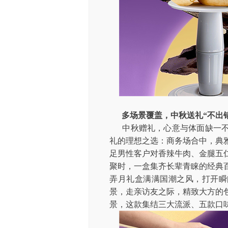
多场景覆盖，中秋送礼“不出
中秋赠礼，心意与体面缺一
礼的理想之选：商务场合中，典
足男性客户对香辣牛肉、金腿五
聚时，一盒集齐长辈青睐的经典
弄月礼盒满满国潮之风，打开瞬
景，走亲访友之际，精致大方的
景，这款集结三大流派、五款口