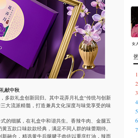
女
1
2
礼献中秋
3
，多款礼盒创新回归。其中花弄月礼盒“传统与创新
4
饼三大流派精髓，打造兼具文化深度与味觉享受的味
5
6
台式的细腻，在礼盒中和谐共生。香辣牛肉、金腿五
奶黄五款口味款款经典，满足不同人群的味蕾期待。
7
创新融合，精选黄牛后腿腱子肉佐以重庆红油，辣而