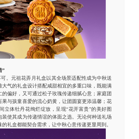
错”
不可。元祖花弄月礼盒以其全场景适配性成为中秋送
雅大气的礼盒设计搭配咸甜相宜的多重口味，既能满
仁的偏好，又可通过松子玫瑰传递细腻心意；家庭团
百果与孩童喜爱的流心奶黄，让团圆宴更添温馨；花
间立体牡丹花绚烂绽放，呈现“花开富贵”的美好图
包装使其成为传递情谊的体面之选。无论何种送礼场
味的礼盒都能契合需求，让中秋心意传递更显周到。