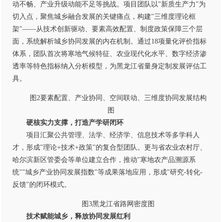
动不畅、产业升级动能不足等挑战。项目团队以"新质生产力"为
切入点，聚焦城乡融合发展的关键痛点，构建"三维度理论框
架"——从技术创新驱动、要素高效配置、制度政策保障三个层
面，系统解析城乡协同发展的内在机制。通过18项量化评价指标
体系，团队首次将寒地气候特征、农业现代化水平、数字经济渗
透率等特色指标纳入分析模型，为黑龙江省量身定制发展评估工
具。
图2要素配置、产业协同、空间联动、三维度协同发展结构
图
硬核实力支撑，打造产学研闭环
项目汇聚公共管理、法学、经济学、信息技术等多学科人
才，形成"理论+技术+政策"的复合型团队。更与省农业农村厅、
哈尔滨新区管委会等单位建立合作，推动"寒地农产品溯源系
统""城乡产业协同发展指数"等成果落地应用，形成"研究-转化-
反馈"的闭环模式。
图3黑龙江省路网密度图
技术赋能城乡，释放协同发展红利