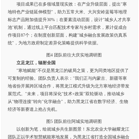
项目成果已在多领域显现实效：在产业升级层面，提出"寒
地特色产业链延伸模型"，助力五常大米、大兴安岭蓝莓等地理
标志产品附加值提升30%；在要素流动层面，设计"城乡人才共享
池"机制，通过线上平台匹配技术专家与乡村需求，累计促成合
作项目87个；在制度创新层面，构建"城乡融合发展政策仿真系
统"，为地方政府制定差异化策略提供科学依据。
图4 团队前往大庆实地调研图
立足龙江，辐射全国
"寒地赋能"不仅是黑龙江的破局之策，更为同类地区提供了
可复制的经验。团队负责人表示："我们正与内蒙古、新疆等寒
地省份开展跨区域合作，将黑龙江模式升级为北方寒地经济带发
展范式。"未来，项目将深化"技术+政策"双轮驱动，推动城乡
从"物理连接"转向"化学融合"，助力黑龙江省在数字经济、生物
经济等新赛道上抢占先机。
图5 团队前往阿城实地调研图
以创新为笔，绘就城乡共生新图景！东北农业大学融耀龙江
团队正以学术智慧赋能寒地发展，为黑龙江省打造全国城乡融合