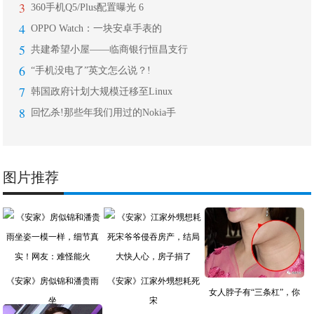
3
360手机Q5/Plus配置曝光 6
4
OPPO Watch：一块安卓手表的
5
共建希望小屋——临商银行恒昌支行
6
“手机没电了”英文怎么说？!
7
韩国政府计划大规模迁移至Linux
8
回忆杀!那些年我们用过的Nokia手
图片推荐
《安家》房似锦和潘贵雨
《安家》江家外甥想耗死
女人脖子有“三条杠”，你
坐
宋