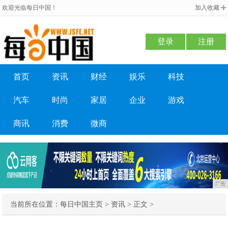
欢迎光临每日中国！
加入收藏
登录
注册
首页
资讯
财经
娱乐
科技
汽车
时尚
家居
企业
游戏
商讯
消费
微商
广告
当前所在位置：
每日中国主页
>
资讯
> 正文 >