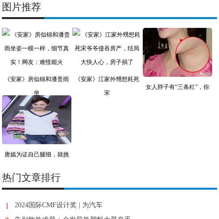
图片推荐
《安家》房似锦和潘贵雨
《安家》江家外甥想耗死
女人脖子有“三条杠”，你
坐
宋
唐嫣为证自己腿细，就挑
战
热门文章排行
1
2024国际CMF设计奖 | 为汽车