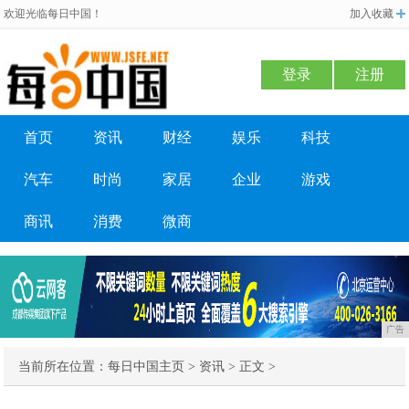
欢迎光临每日中国！
加入收藏
登录
注册
首页
资讯
财经
娱乐
科技
汽车
时尚
家居
企业
游戏
商讯
消费
微商
广告
当前所在位置：
每日中国主页
>
资讯
> 正文 >