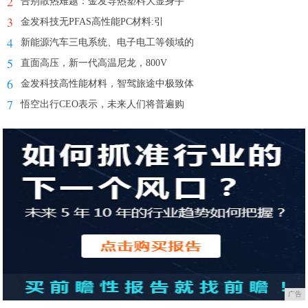
2
告别散热难题：金发导热塑料大显身手
3
金发科技无PFAS高性能PC材料:引
4
新能源汽车三电系统、电子电工等领域的
5
直面高压，新一代高温尼龙，800V
6
金发科技高性能材料，智驾旅途中极致体
7
悟空出行CEO表示，未来人们将普遍购
广告