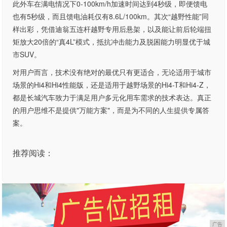
此外车在满电情况下0-100km/h加速时间达到4秒级，即便馈电
也有5秒级，而且馈电油耗仅有8.6L/100km。其次“越野性能”同
样出彩，凭借迪翁五连杆越野专用后悬架，以及能让前后轮端扭
矩放大20倍的“真4L”模式，抵抗冲击能力及脱困能力明显优于城
市SUV。
对用户而言，技术没有绝对的最优只有更适合，无论适用于城市
场景的Hi4和Hi4性能版，还是适用于越野场景的Hi4-T和Hi4-Z，
都是长城汽车致力于满足用户多元化用车需求的技术表达。真正
的用户思维不是提供"万能方案"，而是为不同的人生提供专属答
案。
推荐阅读：
广告