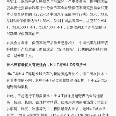
事实上，保值率是反映耐久与可靠的一个重要参考，据中国国际
贸易促进委员会汽车行业分会汽车金融暨保值率研究委员会和蓝
本价联合制作的《2025·Q1中国汽车保值率排行榜》显示，坦克
品牌3年保值率达到61.53%，位列中国品牌第一。坦克700 Hi4-
T、坦克500 Hi4-T、坦克400 Hi4-T，分别位列国产新能源插电
混动SUV保值率前三。
在吴会肖看来，保值率与产品质量息息相关，中国汽车品牌应该
持续提升产品质量，而且这是一场“马拉松”，比拼的是持续的积
累，是长期主义。
技术没有最优只有更适合，Hi4-T与Hi4-Z各有所长
Hi4-T与Hi4-Z都是长城汽车的新能源越野技术，但二者在技术上
有着本质的不同，其中Hi4-T定位强越野混动架构，Hi4-Z定位泛
越野混动架构。
对此，王超进行了形象类比：“Hi4-T就像是越野界的全能运动
员，短跑、长跑、铅球样样精通。如果用户的使用场景，大部分
以攀爬、玩泥、冰雪等为主，极限场景占比多，选Hi4-T就非常
合适。”而且从技术架构看，Hi4-T是2.0T/3.0T发动机+9HAT变速