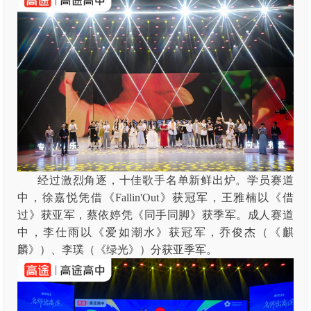
经过激烈角逐，十佳歌手名单新鲜出炉。学员赛道
中，徐嘉悦凭借《Fallin'Out》获冠军，王雅楠以《借
过》获亚军，蔡依婷凭《同手同脚》获季军。成人赛道
中，李仕雨以《爱如潮水》获冠军，乔俊杰（《麒
麟》）、李璞（《绿光》）分获亚季军。