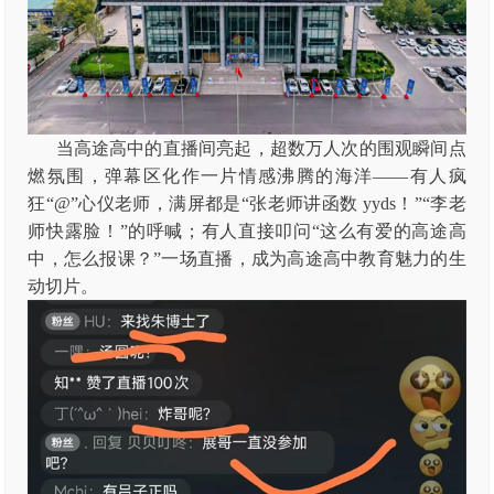
当高途高中的直播间亮起，超数万人次的围观瞬间点
燃氛围，弹幕区化作一片情感沸腾的海洋——有人疯
狂“@”心仪老师，满屏都是“张老师讲函数 yyds！”“李老
师快露脸！”的呼喊；有人直接叩问“这么有爱的高途高
中，怎么报课？”一场直播，成为高途高中教育魅力的生
动切片。