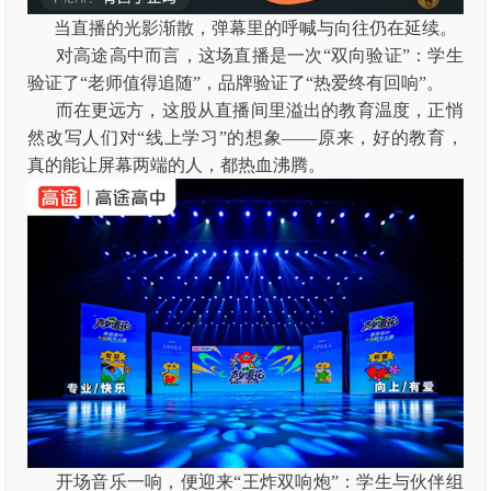
当直播的光影渐散，弹幕里的呼喊与向往仍在延续。
对高途高中而言，这场直播是一次“双向验证”：学生
验证了“老师值得追随”，品牌验证了“热爱终有回响”。
而在更远方，这股从直播间里溢出的教育温度，正悄
然改写人们对“线上学习”的想象——原来，好的教育，
真的能让屏幕两端的人，都热血沸腾。
开场音乐一响，便迎来“王炸双响炮”：学生与伙伴组