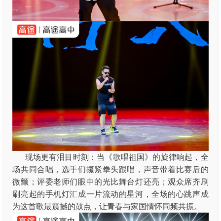
现场更有泪目时刻：当《歌唱祖国》的旋律响起，全
场共同合唱，选手们攥紧拳头跟唱，声音带着比赛后的
微颤；评委老师们眼中的光比舞台灯还亮；观众席齐刷
刷亮起的手机灯汇成一片流动的星河，全场的心跳声成
为这首歌最震撼的鼓点，让青春与家国情怀同频共振。