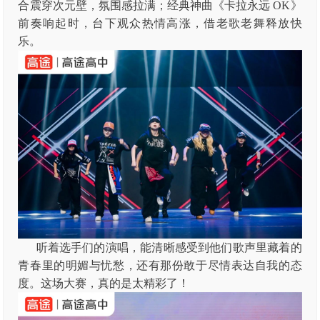
合震穿次元壁，氛围感拉满；经典神曲《卡拉永远 OK》
前奏响起时，台下观众热情高涨，借老歌老舞释放快
乐。
听着选手们的演唱，能清晰感受到他们歌声里藏着的
青春里的明媚与忧愁，还有那份敢于尽情表达自我的态
度。这场大赛，真的是太精彩了！