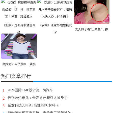
《安家》房似锦和潘贵雨
《安家》江家外甥想耗死
女人脖子有“三条杠”，你
坐
宋
唐嫣为证自己腿细，就挑
战
热门文章排行
1
2024国际CMF设计奖 | 为汽车
2
告别散热难题：金发导热塑料大显身手
3
金发科技无PFAS高性能PC材料:引
新能源汽车三电系统、电子电工等领域的