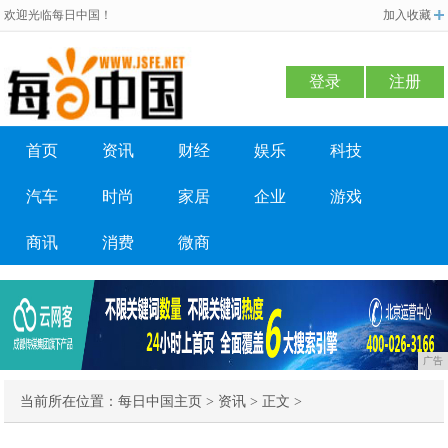
欢迎光临每日中国！
加入收藏
登录
注册
首页
资讯
财经
娱乐
科技
汽车
时尚
家居
企业
游戏
商讯
消费
微商
广告
当前所在位置：
每日中国主页
>
资讯
> 正文 >